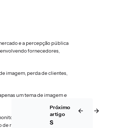
 mercado e a percepção pública
s envolvendo fornecedores,
de imagem, perda de clientes,
r apenas um tema de imagem e
Próximo
artigo
onitoramento contínuo de terceiros
S
sto de recuperação costuma ser