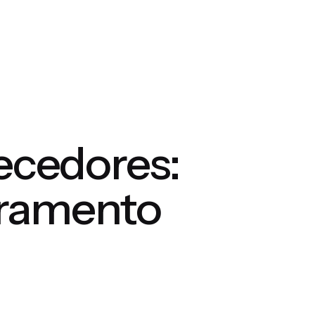
necedores:
oramento