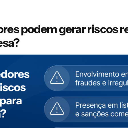
es podem gerar riscos r
esa?