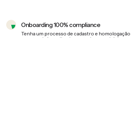
Onboarding 100% compliance
Tenha um processo de cadastro e homologação
que atenda às auditorias e a todos os critérios
legais, envolvendo todas as áreas necessárias
Criação e implementação de processo de
homologação e gestão de risco de
fornecedores
Te ajudamos não apenas com tecnologia, mas
com metodologias validadas para implementar