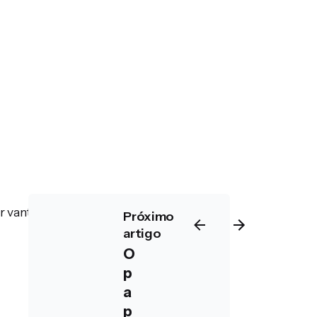
var vantagem.
Próximo
artigo
O
p
a
p