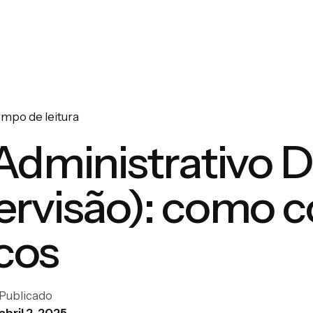
empo de leitura
dministrativo Di
rvisão): como co
scos
Publicado
abril 2, 2025