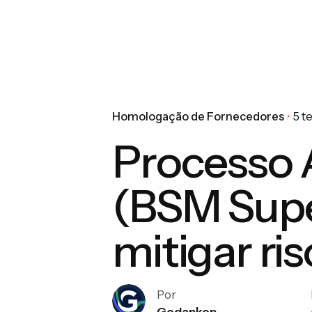
Homologação de Fornecedores
5 t
Processo A
(BSM Supe
mitigar ri
Por
Gedanken