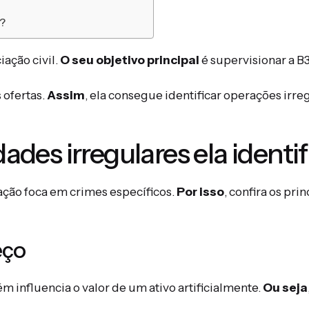
D?
iação civil.
O seu objetivo principal
é supervisionar a B3
 ofertas.
Assim
, ela consegue identificar operações irr
dades irregulares ela identif
zação foca em crimes específicos.
Por isso
, confira os pri
eço
m influencia o valor de um ativo artificialmente.
Ou seja