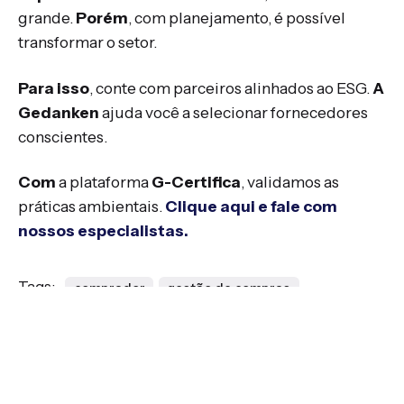
grande.
Porém
, com planejamento, é possível
transformar o setor.
Para isso
, conte com parceiros alinhados ao ESG.
A
Gedanken
ajuda você a selecionar fornecedores
conscientes.
Com
a plataforma
G-Certifica
, validamos as
práticas ambientais.
Clique aqui e fale com
nossos especialistas.
Tags:
comprador
gestão de compras
Gestão de fornecedores
planejamento estratégico
SRM