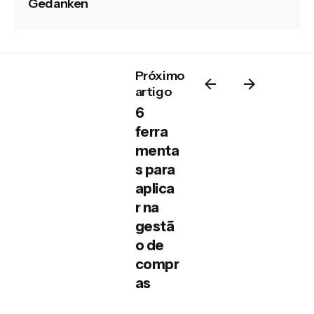
Gedanken
Próximo
artigo
6
ferra
menta
s para
aplica
r na
gestã
o de
compr
as