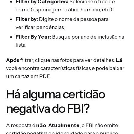
Filter by Categories:
Selecione o tipo de
crime (espionagem, tráfico humano, etc.);
Filter by:
Digite o nome da pessoa para
verificar pendências;
Filter By Year:
Busque por ano de inclusão na
lista.
Após
filtrar, clique nas fotos para ver detalhes.
Lá
,
você encontra características físicas e pode baixar
um cartaz em PDF.
Há alguma certidão
negativa do FBI?
A resposta é
não
.
Atualmente
, o FBI não emite
certidão negativa de idoneidade para o público