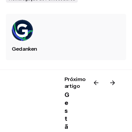
Gedanken
Próximo
artigo
G
e
s
t
ã